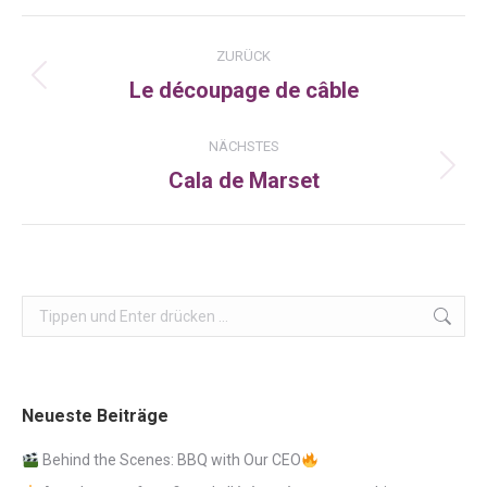
Facebook
X
LinkedIn
Kommentarnavigation
ZURÜCK
Le découpage de câble
Vorheriger
Beitrag:
NÄCHSTES
Cala de Marset
Nächster
Beitrag:
Search:
Neueste Beiträge
Behind the Scenes: BBQ with Our CEO