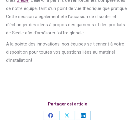
chez
Siedle
. Celle-ci a permis de renforcer les compétences
de notre équipe, tant d’un point de vue théorique que pratique.
Cette session a également été l’occasion de discuter et
d’échanger des idées à propos des gammes et des produits
de Siedle afin d’améliorer l’offre globale.
A la pointe des innovations, nos équipes se tiennent à votre
disposition pour toutes vos questions liées au matériel
d’installation!
Partager cet article
Share
Share
Share
on
on
on