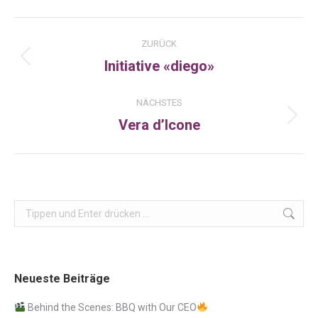
Facebook
X
LinkedIn
Kommentarnavigation
ZURÜCK
Initiative «diego»
Vorheriger
Beitrag:
NÄCHSTES
Vera d’Icone
Nächster
Beitrag:
Search:
Neueste Beiträge
Behind the Scenes: BBQ with Our CEO