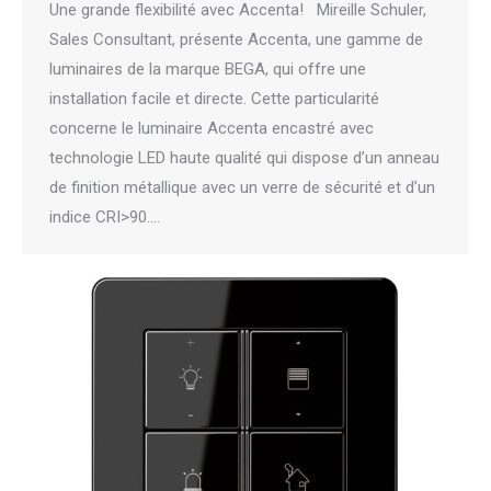
Une grande flexibilité avec Accenta! Mireille Schuler,
Sales Consultant, présente Accenta, une gamme de
luminaires de la marque BEGA, qui offre une
installation facile et directe. Cette particularité
concerne le luminaire Accenta encastré avec
technologie LED haute qualité qui dispose d’un anneau
de finition métallique avec un verre de sécurité et d’un
indice CRI>90.…