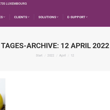
L-1735 LUXEMBOURG
ES
CLIENTS
SOLUTIONS
E-SUPPORT
TAGES-ARCHIVE:
12 APRIL 2022
Sie befinden sich hier:
Start
2022
April
12