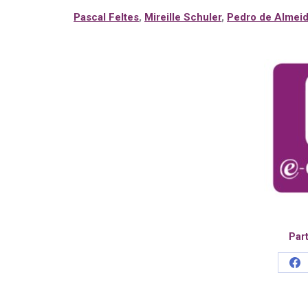
Pascal Feltes
,
Mireille Schuler
,
Pedro de Almei
Part
Sh
on