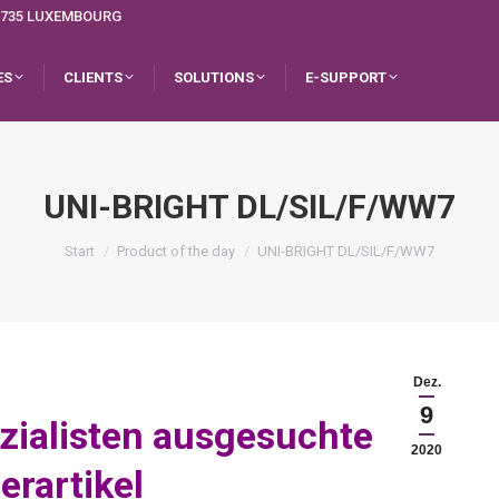
L-1735 LUXEMBOURG
ES
CLIENTS
SOLUTIONS
E-SUPPORT
UNI-BRIGHT DL/SIL/F/WW7
Sie befinden sich hier:
Start
Product of the day
UNI-BRIGHT DL/SIL/F/WW7
Dez.
9
zialisten ausgesuchte
2020
erartikel