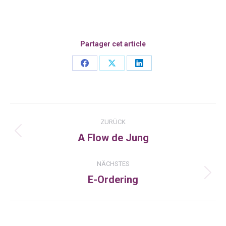
Partager cet article
Share
Share
Share
on
on
on
Facebook
X
LinkedIn
Kommentarnavigation
ZURÜCK
A Flow de Jung
Vorheriger
Beitrag:
NÄCHSTES
E-Ordering
Nächster
Beitrag: