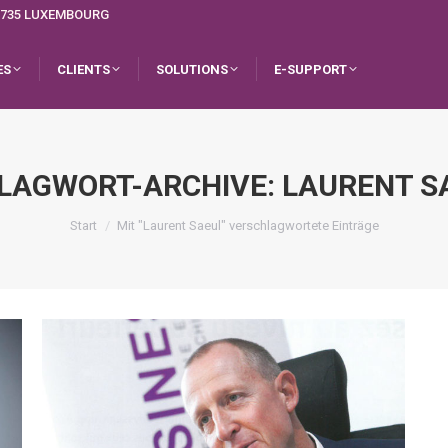
L-1735 LUXEMBOURG
ES
CLIENTS
SOLUTIONS
E-SUPPORT
LAGWORT-ARCHIVE:
LAURENT S
Sie befinden sich hier:
Start
Mit "Laurent Saeul" verschlagwortete Einträge