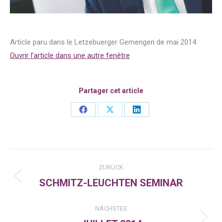
Article paru dans le Letzebuerger Gemengen de mai 2014
Ouvrir l’article dans une autre fenêtre
Partager cet article
Share
Share
Share
on
on
on
Facebook
X
LinkedIn
Kommentarnavigation
ZURÜCK
SCHMITZ-LEUCHTEN SEMINAR
Vorheriger
Beitrag:
NÄCHSTES