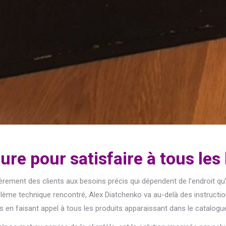
re pour satisfaire à tous les
rement des clients aux besoins précis qui dépendent de l’endroit qu’i
oblème technique rencontré, Alex Diatchenko va au-delà des instruct
s en faisant appel à tous les produits apparaissant dans le catalog