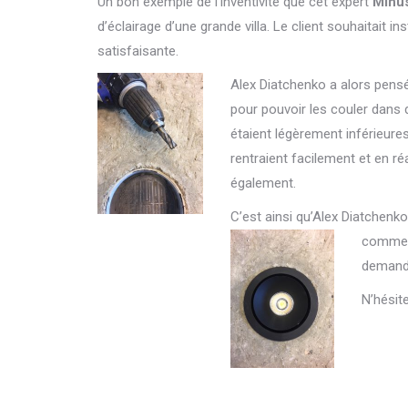
Un bon exemple de l’inventivité que cet expert
Minu
d’éclairage d’une grande villa. Le client souhaitait 
satisfaisante.
Alex Diatchenko a alors pensé
pour pouvoir les couler dans du
étaient légèrement inférieure
rentraient facilement et en réal
également.
C’est ainsi qu’Alex Diatchenk
comme c
demande
N’hésit