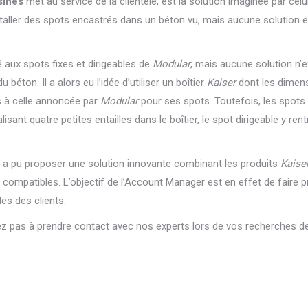
sines
met au service de la clientèle, est la solution imaginée par celu
installer des spots encastrés dans un béton vu, mais aucune solution e
 aux spots fixes et dirigeables de
Modular
, mais aucune solution n’ex
 béton. Il a alors eu l’idée d’utiliser un boîtier
Kaiser
dont les dimen
s à celle annoncée par
Modular
pour ses spots. Toutefois, les spots 
isant quatre petites entailles dans le boîtier, le spot dirigeable y rent
o a pu proposer une solution innovante combinant les produits
Kaise
ompatibles. L’obje
ctif de l’Account Manager est en effet de faire pre
s des clients.
ez pas à prendre contact avec nos experts lors de vos recherches de