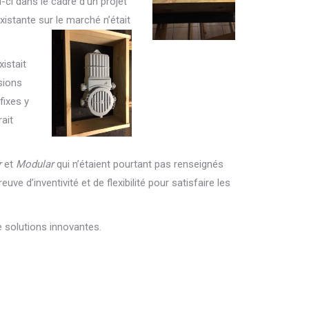
i-ci dans le cadre d’un projet
xistante sur le marché n’était
istait
sions
fixes y
rait
r
et
Modular
qui n’étaient pourtant pas renseignés
uve d’inventivité et de flexibilité pour satisfaire les
 solutions innovantes.