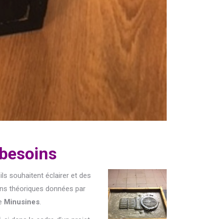
 besoins
ls souhaitent éclairer et des
ions théoriques données par
ue
Minusines
.