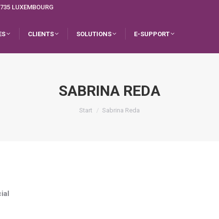
L-1735 LUXEMBOURG
ES
CLIENTS
SOLUTIONS
E-SUPPORT
SABRINA REDA
Sie befinden sich hier:
Start
Sabrina Reda
ial