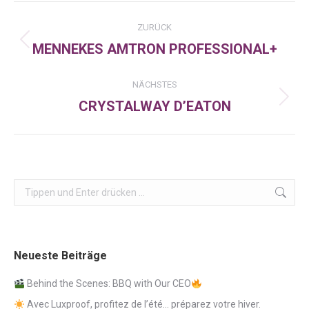
Kommentarnavigation
ZURÜCK
MENNEKES AMTRON PROFESSIONAL+
Vorheriger
Beitrag:
NÄCHSTES
CRYSTALWAY D’EATON
Nächster
Beitrag:
Search:
Neueste Beiträge
Behind the Scenes: BBQ with Our CEO
Avec Luxproof, profitez de l’été… préparez votre hiver.