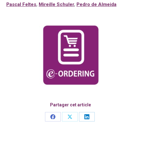
Pascal Feltes
,
Mireille Schuler
,
Pedro de Almeida
Partager cet article
Share
Share
Share
on
on
on
Facebook
X
LinkedIn