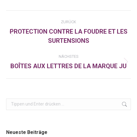
Facebook
X
LinkedIn
Kommentarnavigation
ZURÜCK
PROTECTION CONTRE LA FOUDRE ET LES
Vorheriger
SURTENSIONS
Beitrag:
NÄCHSTES
BOÎTES AUX LETTRES DE LA MARQUE JU
Nächster
Beitrag:
Search:
Neueste Beiträge