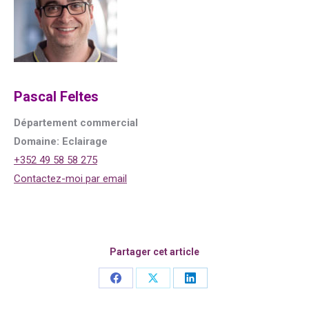
Pascal Feltes
Département commercial
Domaine: Eclairage
+352 49 58 58 275
Contactez-moi par email
Partager cet article
Share
Share
Share
on
on
on