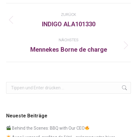
Facebook
X
LinkedIn
Kommentarnavigation
ZURÜCK
INDIGO ALA101330
Vorheriger
Beitrag:
NÄCHSTES
Mennekes Borne de charge
Nächster
Beitrag:
Search:
Neueste Beiträge
Behind the Scenes: BBQ with Our CEO