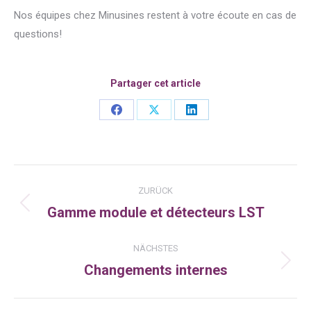
Nos équipes chez Minusines restent à votre écoute en cas de
questions!
Partager cet article
Share
Share
Share
on
on
on
Facebook
X
LinkedIn
Kommentarnavigation
ZURÜCK
Gamme module et détecteurs LST
Vorheriger
Beitrag:
NÄCHSTES
Changements internes
Nächster
Beitrag: