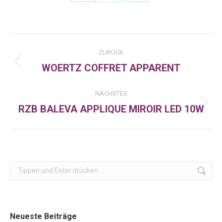
Share
Share
Share
on
on
on
Facebook
X
LinkedIn
Kommentarnavigation
ZURÜCK
WOERTZ COFFRET APPARENT
Vorheriger
Beitrag:
NÄCHSTES
RZB BALEVA APPLIQUE MIROIR LED 10W
Nächster
Beitrag:
Search:
Neueste Beiträge