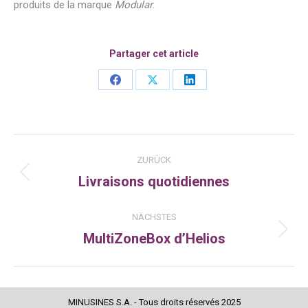
produits de la marque
Modular
.
Partager cet article
Share
Share
Share
on
on
on
Facebook
X
LinkedIn
Kommentarnavigation
ZURÜCK
Livraisons quotidiennes
Vorheriger
Beitrag:
NÄCHSTES
MultiZoneBox d’Helios
Nächster
Beitrag:
MINUSINES S.A. - Tous droits réservés 2025