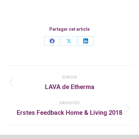
Partager cet article
Share
Share
Share
on
on
on
Facebook
X
LinkedIn
Kommentarnavigation
ZURÜCK
LAVA de Etherma
Vorheriger
Beitrag:
NÄCHSTES
Erstes Feedback Home & Living 2018
Nächster
Beitrag: