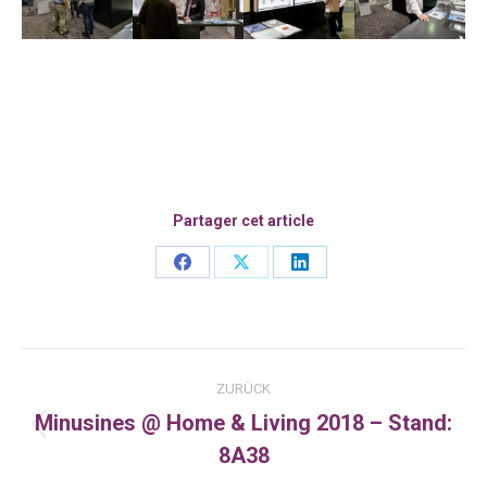
Partager cet article
Share
Share
Share
on
on
on
Facebook
X
LinkedIn
Kommentarnavigation
ZURÜCK
Minusines @ Home & Living 2018 – Stand:
Vorheriger
8A38
Beitrag: