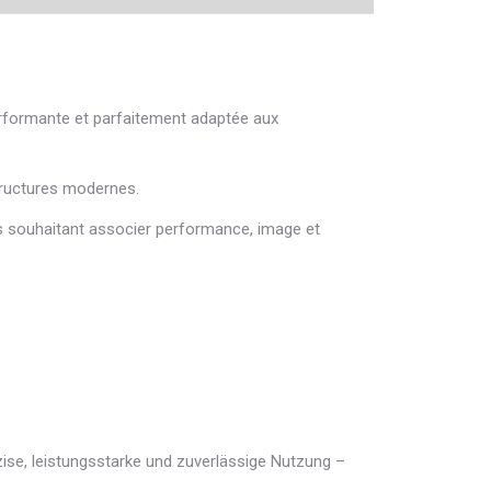
erformante et parfaitement adaptée aux
tructures modernes.
és souhaitant associer performance, image et
zise, leistungsstarke und zuverlässige Nutzung –