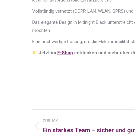
Vollständig vernetzt (OCPP, LAN, WLAN, GPRS) und du
Das elegante Design in Midnight Black unterstreich
möchten.
Eine hochwertige Lösung, um die Elektromobilität stil
Jetzt im
E-Shop
entdecken und mehr über d
Kommentarnavigatio
ZURÜCK
Ein starkes Team – sicher und gu
Vorheriger