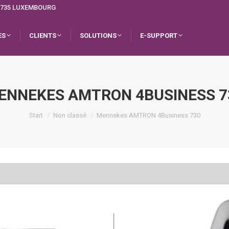
L-1735 LUXEMBOURG
ES
CLIENTS
SOLUTIONS
E-SUPPORT
ENNEKES AMTRON 4BUSINESS 7
Sie befinden sich hier:
Start
Non classé
Mennekes AMTRON 4Business 730