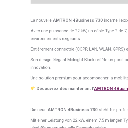
La nouvelle
AMTRON 4Business 730
incarne l’exc
Avec une puissance de 22 kW, un câble Type 2 de 7,5
environnements exigeants.
Entièrement connectée (OCPP, LAN, WLAN, GPRS) et sé
Son design élégant Midnight Black reflète un positi
innovation.
Une solution premium pour accompagner la mobilité 
Découvrez dès maintenant l’
AMTRON 4Busin
Die neue
AMTRON 4Business 730
steht für profe
Mit einer Leistung von 22 kW, einem 7,5 m langen Ty
ideal für anspruchsvolle Einsatzbereiche.