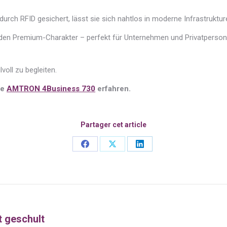
rch RFID gesichert, lässt sie sich nahtlos in moderne Infrastrukture
t den Premium-Charakter – perfekt für Unternehmen und Privatperson
voll zu begleiten.
ie
AMTRON 4Business 730
erfahren.
Partager cet article
Share
Share
Share
on
on
on
Facebook
X
LinkedIn
n
t geschult
Nächster