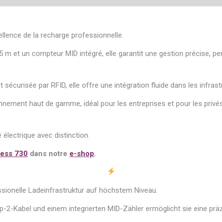
ellence de la recharge professionnelle.
 m et un compteur MID intégré, elle garantit une gestion précise, p
curisée par RFID, elle offre une intégration fluide dans les infras
onnement haut de gamme, idéal pour les entreprises et pour les priv
électrique avec distinction.
ess 730
dans notre
e-shop
.
ssionelle Ladeinfrastruktur auf höchstem Niveau.
p-2-Kabel und einem integrierten MID-Zähler ermöglicht sie eine prä