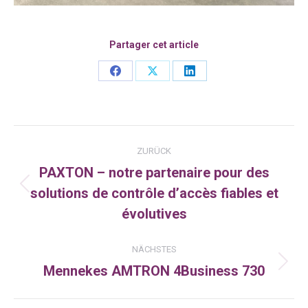
Partager cet article
Share
Share
Share
on
on
on
Facebook
X
LinkedIn
Kommentarnavigation
ZURÜCK
PAXTON – notre partenaire pour des
solutions de contrôle d’accès fiables et
Vorheriger
Beitrag:
évolutives
NÄCHSTES
Mennekes AMTRON 4Business 730
Nächster
Beitrag: