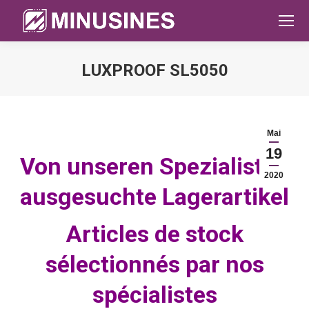
LUXPROOF SL5050
Sie befinden sich hier:
Mai
19
Von unseren Spezialisten
2020
ausgesuchte Lagerartikel
Articles de stock
sélectionnés par nos
spécialistes