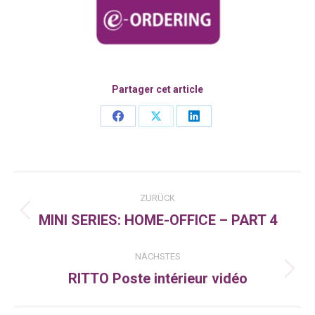
Partager cet article
Share
Share
Share
on
on
on
Facebook
X
LinkedIn
Kommentarnavigation
ZURÜCK
MINI SERIES: HOME-OFFICE – PART 4
Vorheriger
Beitrag:
NÄCHSTES
RITTO Poste intérieur vidéo
Nächster
Beitrag: