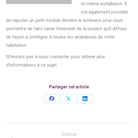
et même installation. Il
est également possible
de rajouter un petit module derrière le luminaire pour vous
permettre de faire varier l’intensité de la lumière qu’il diffuse
de façon à s’intégrer à toutes les ambiances de votre
habitation.
N’hésitez pas à nous contacter pour obtenir plus
d’informations à ce sujet.
Partager cet article
Share
Share
Share
on
on
on
Facebook
X
LinkedIn
Kommentarnavigation
ZURÜCK