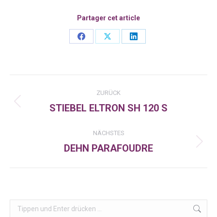
Partager cet article
Share
Share
Share
on
on
on
Facebook
X
LinkedIn
Kommentarnavigation
ZURÜCK
STIEBEL ELTRON SH 120 S
Vorheriger
Beitrag:
NÄCHSTES
DEHN PARAFOUDRE
Nächster
Beitrag:
Search: