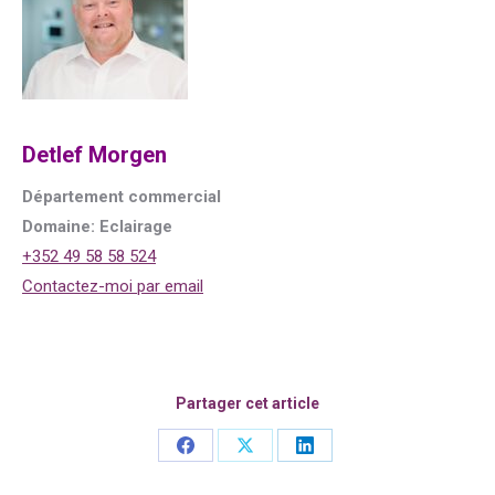
Detlef Morgen
Département commercial
Domaine: Eclairage
+352 49 58 58 524
Contactez-moi par email
Partager cet article
Share
Share
Share
on
on
on