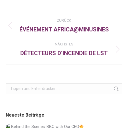
Facebook
X
LinkedIn
Kommentarnavigation
ZURÜCK
ÉVÉNEMENT AFRICA@MINUSINES
Vorheriger
Beitrag:
NÄCHSTES
DÉTECTEURS D’INCENDIE DE LST
Nächster
Beitrag:
Search:
Neueste Beiträge
Behind the Scenes: BBQ with Our CEO