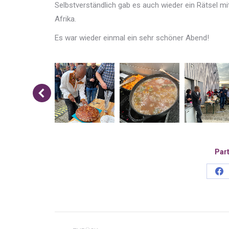
Selbstverständlich gab es auch wieder ein Rätsel m
Afrika.
Es war wieder einmal ein sehr schöner Abend!
Part
Sh
on
Fa
Kommentarnavigatio