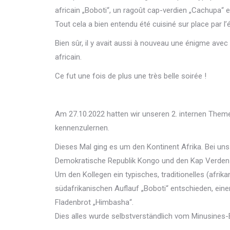
africain „Boboti“, un ragoût cap-verdien „Cachupa“ 
Tout cela a bien entendu été cuisiné sur place par l
Bien sûr, il y avait aussi à nouveau une énigme avec
africain.
Ce fut une fois de plus une très belle soirée !
Am 27.10.2022 hatten wir unseren 2. internen Them
kennenzulernen.
Dieses Mal ging es um den Kontinent Afrika. Bei uns 
Demokratische Republik Kongo und den Kap Verde
Um den Kollegen ein typisches, traditionelles (afrika
südafrikanischen Auflauf „Boboti“ entschieden, ein
Fladenbrot „Himbasha“.
Dies alles wurde selbstverständlich vom Minusines