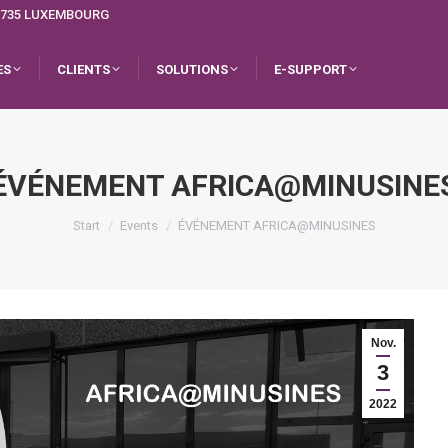
L-1735 LUXEMBOURG
ES
CLIENTS
SOLUTIONS
E-SUPPORT
ÉVÉNEMENT AFRICA@MINUSINE
Sie befinden sich hier:
Start
Events
ÉVÉNEMENT AFRICA@MINUSINES
Nov.
3
2022