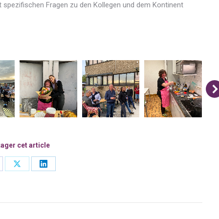
it spezifischen Fragen zu den Kollegen und dem Kontinent
ager cet article
are
Share
Share
on
on
cebook
X
LinkedIn
n