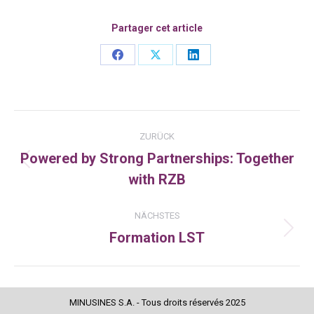
Partager cet article
Share
Share
Share
on
on
on
Facebook
X
LinkedIn
Kommentarnavigation
ZURÜCK
Powered by Strong Partnerships: Together
Vorheriger
with RZB
Beitrag:
NÄCHSTES
Formation LST
Nächster
Beitrag:
MINUSINES S.A. - Tous droits réservés 2025