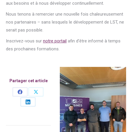
aux besoins et à nous développer continuellement.
Nous tenons à remercier une nouvelle fois chaleureusement
nos partenaires – sans lesquels le développement de LST, ne
serait pas possible.
Inscrivez-vous sur
notre portail
afin d’être informé à temps
des prochaines formations.
Partager cet article
Share
Share
on
on
Share
Facebook
X
on
LinkedIn
Kommentarnavigation