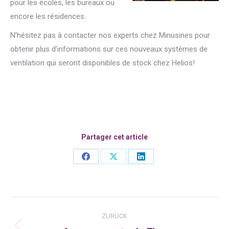
pour les écoles, les bureaux ou
encore les résidences.
N’hésitez pas à contacter nos experts chez Minusines pour
obtenir plus d’informations sur ces nouveaux systèmes de
ventilation qui seront disponibles de stock chez Helios!
Partager cet article
Share
Share
Share
on
on
on
Facebook
X
LinkedIn
Kommentarnavigation
ZURÜCK