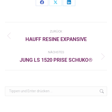
Share
Share
Share
on
on
on
Facebook
X
LinkedIn
Kommentarnavigation
ZURÜCK
HAUFF RESINE EXPANSIVE
Vorheriger
Beitrag:
NÄCHSTES
JUNG LS 1520 PRISE SCHUKO®
Nächster
Beitrag:
Search: