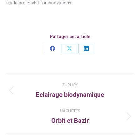
sur le projet «Fit for innovation».
Partager cet article
Share
Share
Share
on
on
on
Facebook
X
LinkedIn
Kommentarnavigation
ZURÜCK
Eclairage biodynamique
Vorheriger
Beitrag:
NÄCHSTES
Orbit et Bazir
Nächster
Beitrag: