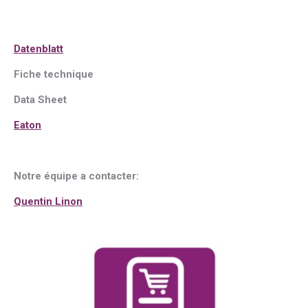
Dat
e
nblatt
Fiche techni
q
ue
Data Sheet
Eaton
Notre équipe a contacter:
Quentin Linon