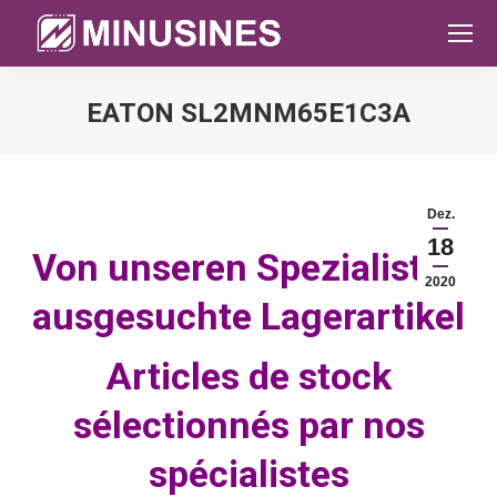
EATON SL2MNM65E1C3A
Sie befinden sich hier:
Dez.
18
Von unseren Spezialisten
2020
ausgesuchte Lagerartikel
Articles de stock
sélectionnés par nos
spécialistes