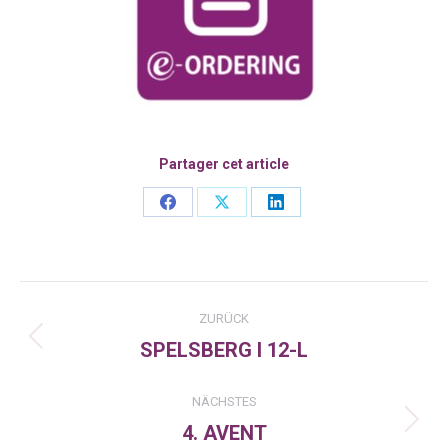
Partager cet article
Share
Share
Share
on
on
on
Facebook
X
LinkedIn
Kommentarnavigation
ZURÜCK
SPELSBERG I 12-L
Vorheriger
Beitrag:
NÄCHSTES
4. AVENT
Nächster