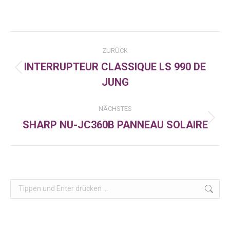
on
on
on
Facebook
X
LinkedIn
Kommentarnavigation
ZURÜCK
INTERRUPTEUR CLASSIQUE LS 990 DE
Vorheriger
JUNG
Beitrag:
NÄCHSTES
SHARP NU-JC360B PANNEAU SOLAIRE
Nächster
Beitrag:
Search: