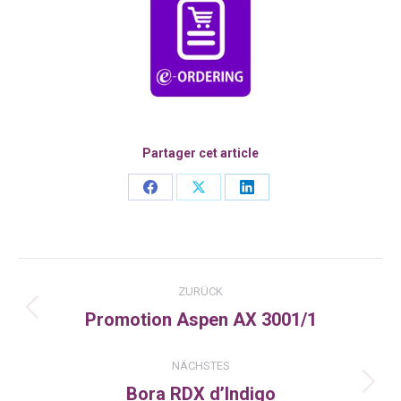
Partager cet article
Share
Share
Share
on
on
on
Facebook
X
LinkedIn
Kommentarnavigation
ZURÜCK
Promotion Aspen AX 3001/1
Vorheriger
Beitrag:
NÄCHSTES
Bora RDX d’Indigo
Nächster