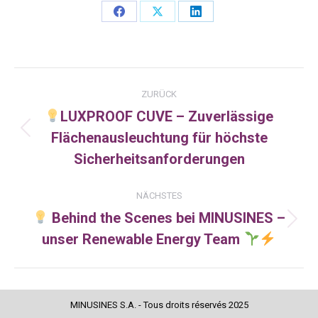
Share
Share
Share
on
on
on
Facebook
X
LinkedIn
Kommentarnavigation
ZURÜCK
LUXPROOF CUVE – Zuverlässige
Flächenausleuchtung für höchste
Vorheriger
Beitrag:
Sicherheitsanforderungen
NÄCHSTES
Behind the Scenes bei MINUSINES –
Nächster
unser Renewable Energy Team
Beitrag:
MINUSINES S.A. - Tous droits réservés 2025