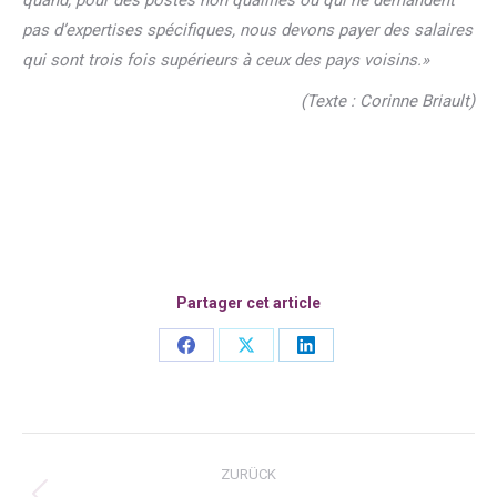
pas d’expertises spécifiques, nous devons payer des salaires
qui sont trois fois supérieurs
à ceux des pays voisins.»
(Texte : Corinne Briault)
Partager cet article
Share
Share
Share
on
on
on
Facebook
X
LinkedIn
Kommentarnavigation
ZURÜCK