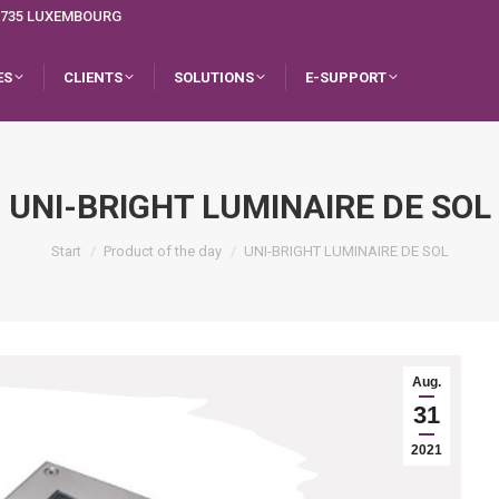
L-1735 LUXEMBOURG
ES
CLIENTS
SOLUTIONS
E-SUPPORT
UNI-BRIGHT LUMINAIRE DE SOL
Sie befinden sich hier:
Start
Product of the day
UNI-BRIGHT LUMINAIRE DE SOL
Aug.
31
2021