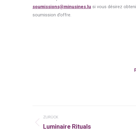
soumissions@minusines.lu
si vous désirez obteni
soumission d’offre.
Kommentarnavigatio
ZURÜCK
Luminaire Rituals
Vorheriger
Beitrag: