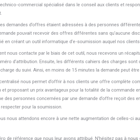
chnico-commercial spécialisé dans le conseil aux clients et respon
.
les demandes d’offres étaient adressées à des personnes différentes 
ande pouvait recevoir des offres différentes sans qu’aucune discu
é en créant un outil informatique d’e-soumission auquel nos client
ent nous contacte par le biais de cet outil, nous recevons un récapit
méro d’attribution. Ensuite, les différents cahiers des charges sont
charge du suivi. Ainsi, en moins de 15 minutes la demande peut être 
entralisé nous permet d’offrir à nos clients une offre complète com
n et proposant un prix avantageux pour la totalité de la commande en 
e des personnes concernées par une demande d’offre reçoit des emails
respecter pour la soumission.
s nous attendons encore à une nette augmentation de celles-ci au 
éro de référence que nous leur avons attribué. N’hésitez pas à nou