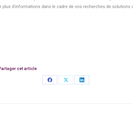
r plus d’informations dans le cadre de vos recherches de solutions 
Partager cet article
Share
Share
Share
on
on
on
Facebook
X
LinkedIn
n
Nächster
Beitrag: