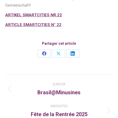
Gemeinschaft!
ARTIKEL SMARTCITIES NR.22
ARTICLE SMARTCITIES N° 22
Partager cet article
Share
Share
Share
on
on
on
Facebook
X
LinkedIn
Kommentarnavigation
ZURÜCK
Brasil@Minusines
Vorheriger
Beitrag:
NÄCHSTES
Fête de la Rentrée 2025
Nächster