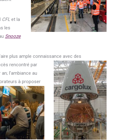
l
CFL
et la
s les
 au
Snooze
e faire plus ample connaissance avec des
ccès rencontré par
r an; l’ambiance au
borateurs à proposer