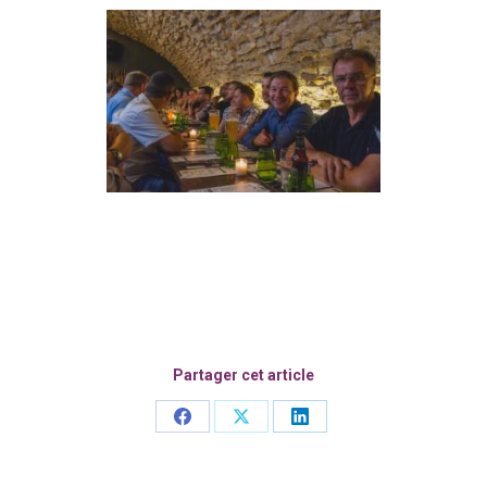
Partager cet article
Share
Share
Share
on
on
on