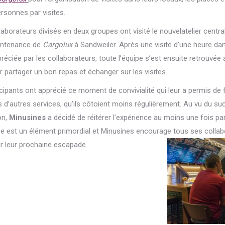
ersonnes par visites.
llaborateurs divisés en deux groupes ont visité le nouvelatelier centra
intenance de
Cargolux
à Sandweiler. Après une visite d’une heure dan
préciée par les collaborateurs, toute l’équipe s’est ensuite retrouvée
 partager un bon repas et échanger sur les visites.
icipants ont apprécié ce moment de convivialité qui leur a permis d
s d’autres services, qu’ils côtoient moins régulièrement.
Au vu du su
on,
Minusines
a décidé de réitérer l’expérience au moins une fois pa
ipe est un élément primordial et Minusines encourage tous ses colla
r leur prochaine escapade.