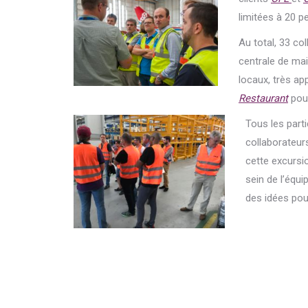
limitées à 20 p
Au total, 33 co
centrale de ma
locaux, très ap
Restaurant
pour
Tous les part
collaborateur
cette excursi
sein de l’équ
des idées pou