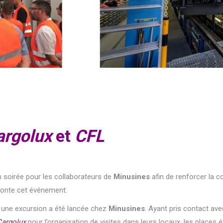
argolux
et
CFL
en soirée pour les collaborateurs de
Minusines
afin de renforcer la 
conte cet événement.
er une excursion a été lancée chez
Minusines
. Ayant pris contact av
Cargolux
pour
l’organisation de visites dans leurs locaux, les places é