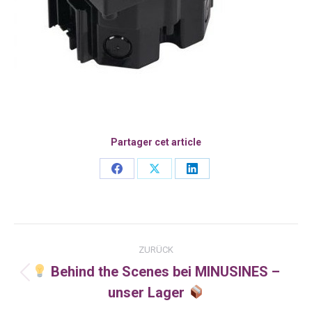
Partager cet article
Share
Share
Share
on
on
on
Facebook
X
LinkedIn
Kommentarnavigation
ZURÜCK
Behind the Scenes bei MINUSINES –
Vorheriger
unser Lager
Beitrag: