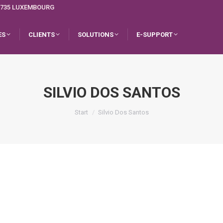
L-1735 LUXEMBOURG
ES
CLIENTS
SOLUTIONS
E-SUPPORT
SILVIO DOS SANTOS
Sie befinden sich hier:
Start
Silvio Dos Santos