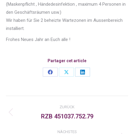
(Maskenpflicht , Händedesinfektion , maximum 4 Personen in
den Geschäftsräumen usw.)
Wir haben für Sie 2 beheizte Wartezonen im Aussenbereich
installiert.
Frohes Neues Jahr an Euch alle !
Partager cet article
Share
Share
Share
on
on
on
Facebook
X
LinkedIn
Kommentarnavigation
ZURÜCK
RZB 451037.752.79
Vorheriger
Beitrag:
NÄCHSTES