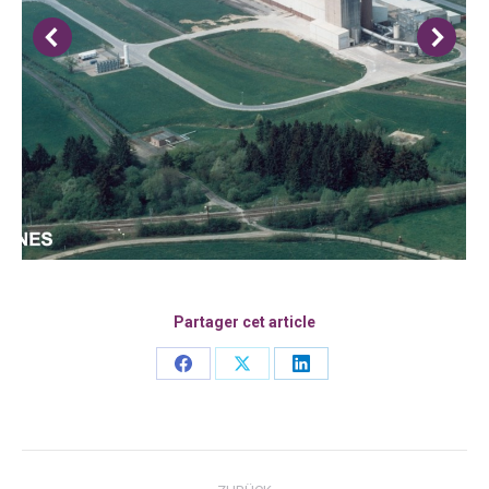
Partager cet article
Share
Share
Share
on
on
on
Facebook
X
LinkedIn
Kommentarnavigation