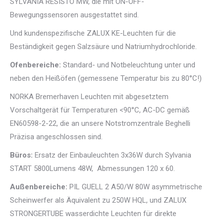
SYLVANIA RESISTO MW, die mit ON-OFF-
Bewegungssensoren ausgestattet sind.
Und kundenspezifische ZALUX KE-Leuchten für die
Beständigkeit gegen Salzsäure und Natriumhydrochloride.
Ofenbereiche:
Standard- und Notbeleuchtung unter und
neben den Heißöfen (gemessene Temperatur bis zu 80°C!)
NORKA Bremerhaven Leuchten mit abgesetztem
Vorschaltgerät für Temperaturen <90°C, AC-DC gemäß
EN60598-2-22, die an unsere Notstromzentrale Beghelli
Präzisa angeschlossen sind.
Büros:
Ersatz der Einbauleuchten 3x36W durch Sylvania
START 5800Lumens 48W, Abmessungen 120 x 60.
Außenbereiche:
PIL GUELL 2 A50/W 80W asymmetrische
Scheinwerfer als Äquivalent zu 250W HQL, und ZALUX
STRONGERTUBE wasserdichte Leuchten für direkte