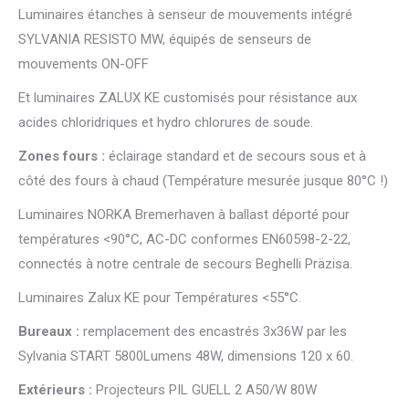
Luminaires étanches à senseur de mouvements intégré
SYLVANIA RESISTO MW, équipés de senseurs de
mouvements ON-OFF
Et luminaires ZALUX KE customisés pour résistance aux
acides chloridriques et hydro chlorures de soude.
Zones fours :
éclairage standard et de secours sous et à
côté des fours à chaud (Température mesurée jusque 80°C !)
Luminaires NORKA Bremerhaven à ballast déporté pour
températures <90°C, AC-DC conformes EN60598-2-22,
connectés à notre centrale de secours Beghelli Präzisa.
Luminaires Zalux KE pour Températures <55°C.
Bureaux :
remplacement des encastrés 3x36W par les
Sylvania START 5800Lumens 48W, dimensions 120 x 60.
Extérieurs :
Projecteurs PIL GUELL 2 A50/W 80W