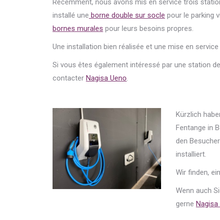
Récemment, nous avons mis en service trois statio
installé une
borne double sur socle
pour le par
king v
bor
nes murales
pour leurs besoins propres.
Une installation bien réalisée et une mise en service
Si vous êtes également intéressé par une station de 
contacter
Nagisa Ueno
.
Kürzlich habe
Fentange in 
den Besucher
installiert.
Wir finden, e
Wenn auch Sie
gerne
Nagisa