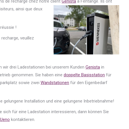
ns de recharge chez notre client
Genista
à Fentange. Ils ont
isiteurs, ainsi que deux
 réussie !
recharge, veuillez
n wir drei Ladestationen bei unserem Kunden
Genista
in
Betrieb genommen. Sie haben eine
doppelte Basisstation
für
parkplatz sowie zwei
Wandstationen
für den Eigenbedarf
ine gelungene Installation und eine gelungene Inbetriebnahme!
 sich für eine Ladestation interessieren, dann können Sie
 Ueno
kontaktieren.