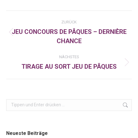
Facebook
X
LinkedIn
Kommentarnavigation
ZURÜCK
JEU CONCOURS DE PÂQUES – DERNIÈRE
Vorheriger
CHANCE
Beitrag:
NÄCHSTES
TIRAGE AU SORT JEU DE PÂQUES
Nächster
Beitrag:
Search:
Neueste Beiträge