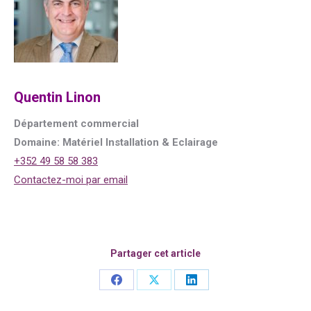
Quentin Linon
Département commercial
Domaine: Matériel Installation & Eclairage
+352 49 58 58 383
Contactez-moi par email
Partager cet article
Share
Share
Share
on
on
on