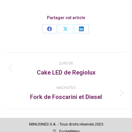
Partager cet article
Share
Share
Share
on
on
on
Facebook
X
LinkedIn
Kommentarnavigation
ZURÜCK
Cake LED de Regiolux
Vorheriger
Beitrag:
NÄCHSTES
Fork de Foscarini et Diesel
Nächster
Beitrag:
MINUSINES S.A. - Tous droits réservés 2025
FooterMenu