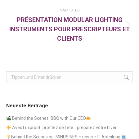
NÄCHSTES
PRÉSENTATION MODULAR LIGHTING
INSTRUMENTS POUR PRESCRIPTEURS ET
Nächster
Beitrag:
CLIENTS
Search:
Neueste Beiträge
Behind the Scenes: BBQ with Our CEO
Avec Luxproof, profitez de l’été… préparez votre hiver.
Behind the Scenes bei MINUSINES – unsere IT-Abteilung