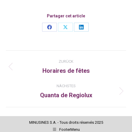
Partager cet article
Share
Share
Share
on
on
on
Facebook
X
LinkedIn
Kommentarnavigation
ZURÜCK
Horaires de fêtes
Vorheriger
Beitrag:
NÄCHSTES
Quanta de Regiolux
Nächster
Beitrag:
MINUSINES S.A. - Tous droits réservés 2025
FooterMenu