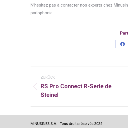
N’hésitez pas à contacter nos experts chez Minusin
parlophonie.
Part
Sh
on
Fa
Kommentarnavigatio
ZURÜCK
RS Pro Connect R-Serie de
Vorheriger
Steinel
Beitrag:
MINUSINES S.A. - Tous droits réservés 2025