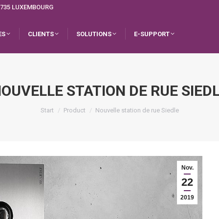
L-1735 LUXEMBOURG
ES
CLIENTS
SOLUTIONS
E-SUPPORT
OUVELLE STATION DE RUE SIED
Sie befinden sich hier:
Start
Product
Nouvelle station de rue Siedle
Nov.
22
2019