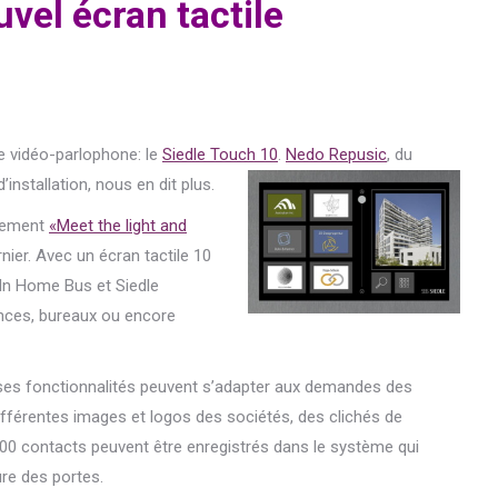
uvel écran tactile
e vidéo-parlophone: le
Siedle Touch 10
.
Nedo Repusic
, du
nstallation, nous en dit plus.
énement
«Meet the light and
rnier. Avec un écran tactile 10
e In Home Bus et Siedle
ences, bureaux ou encore
ses fonctionnalités peuvent s’adapter aux demandes des
différentes images et logos des sociétés, des clichés de
00 contacts peuvent être enregistrés dans le système qui
ure des portes.