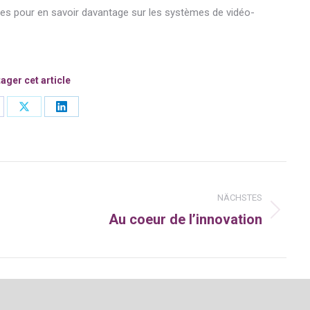
es pour en savoir davantage sur les systèmes de vidéo-
ager cet article
are
Share
Share
on
on
cebook
X
LinkedIn
n
NÄCHSTES
Au coeur de l’innovation
Nächster
Beitrag: