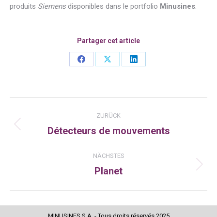
produits
Siemens
disponibles dans le portfolio
Minusines
.
Partager cet article
Share
Share
Share
on
on
on
Facebook
X
LinkedIn
Kommentarnavigation
ZURÜCK
Détecteurs de mouvements
Vorheriger
Beitrag:
NÄCHSTES
Planet
Nächster
Beitrag:
MINUSINES S.A. - Tous droits réservés 2025